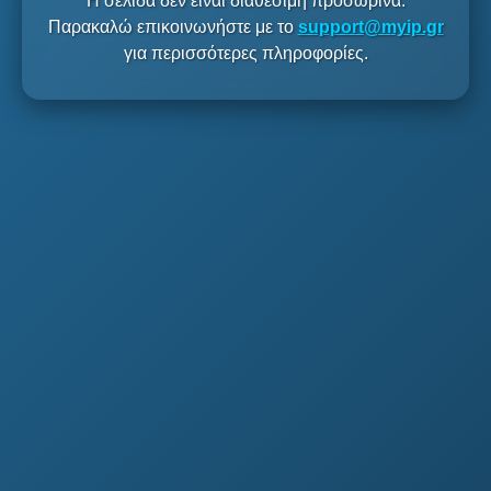
Η σελίδα δεν είναι διαθέσιμη προσωρινά.
Παρακαλώ επικοινωνήστε με το
support@myip.gr
για περισσότερες πληροφορίες.