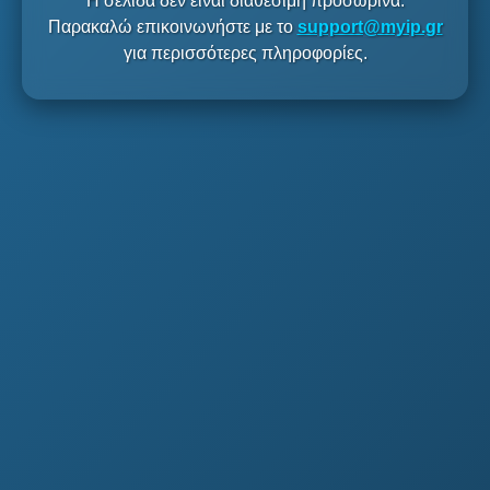
Η σελίδα δεν είναι διαθέσιμη προσωρινά.
Παρακαλώ επικοινωνήστε με το
support@myip.gr
για περισσότερες πληροφορίες.