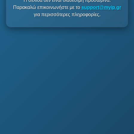
Η σελίδα δεν είναι διαθέσιμη προσωρινά.
Παρακαλώ επικοινωνήστε με το
support@myip.gr
για περισσότερες πληροφορίες.