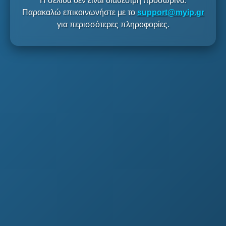
Η σελίδα δεν είναι διαθέσιμη προσωρινά.
Παρακαλώ επικοινωνήστε με το
support@myip.gr
για περισσότερες πληροφορίες.