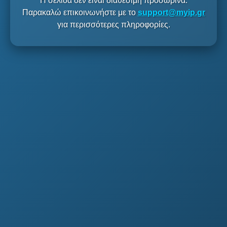
Η σελίδα δεν είναι διαθέσιμη προσωρινά.
Παρακαλώ επικοινωνήστε με το
support@myip.gr
για περισσότερες πληροφορίες.