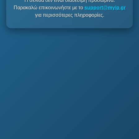
Η σελίδα δεν είναι διαθέσιμη προσωρινά.
Παρακαλώ επικοινωνήστε με το
support@myip.gr
για περισσότερες πληροφορίες.