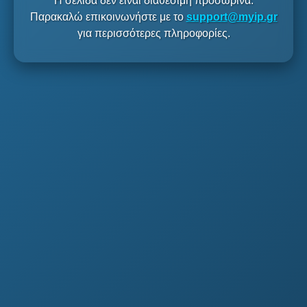
Η σελίδα δεν είναι διαθέσιμη προσωρινά.
Παρακαλώ επικοινωνήστε με το
support@myip.gr
για περισσότερες πληροφορίες.