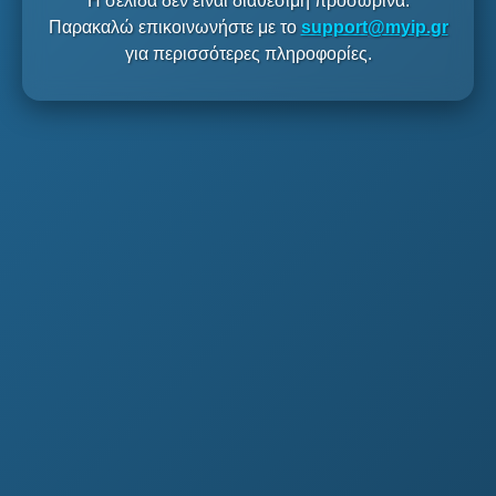
Η σελίδα δεν είναι διαθέσιμη προσωρινά.
Παρακαλώ επικοινωνήστε με το
support@myip.gr
για περισσότερες πληροφορίες.