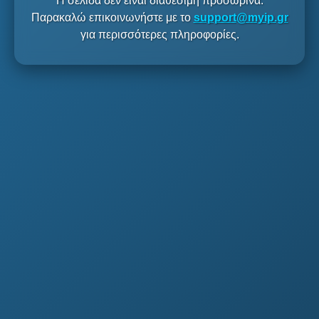
Η σελίδα δεν είναι διαθέσιμη προσωρινά.
Παρακαλώ επικοινωνήστε με το
support@myip.gr
για περισσότερες πληροφορίες.