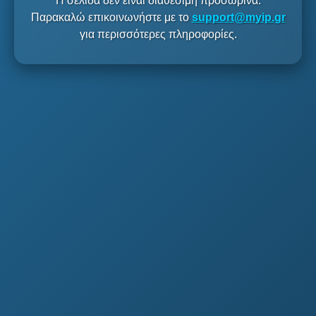
Η σελίδα δεν είναι διαθέσιμη προσωρινά.
Παρακαλώ επικοινωνήστε με το
support@myip.gr
για περισσότερες πληροφορίες.