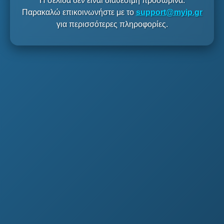
Η σελίδα δεν είναι διαθέσιμη προσωρινά.
Παρακαλώ επικοινωνήστε με το
support@myip.gr
για περισσότερες πληροφορίες.