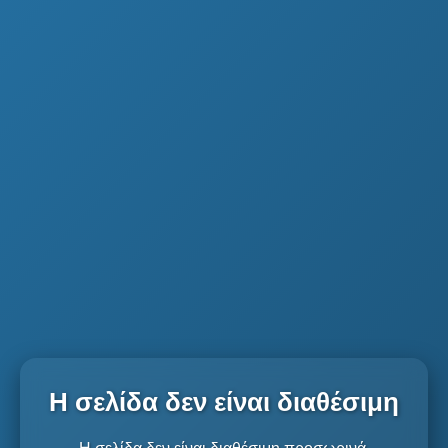
Η σελίδα δεν είναι διαθέσιμη