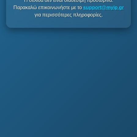
Η σελίδα δεν είναι διαθέσιμη προσωρινά.
Παρακαλώ επικοινωνήστε με το
support@myip.gr
για περισσότερες πληροφορίες.