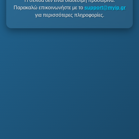
Η σελίδα δεν είναι διαθέσιμη προσωρινά.
Παρακαλώ επικοινωνήστε με το
support@myip.gr
για περισσότερες πληροφορίες.