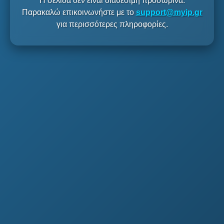
Η σελίδα δεν είναι διαθέσιμη προσωρινά.
Παρακαλώ επικοινωνήστε με το
support@myip.gr
για περισσότερες πληροφορίες.