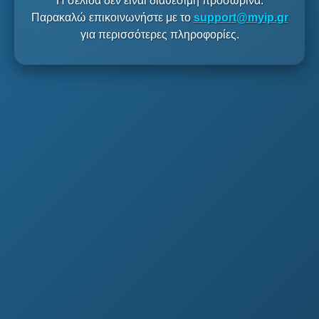
Η σελίδα δεν είναι διαθέσιμη προσωρινά.
Παρακαλώ επικοινωνήστε με το
support@myip.gr
για περισσότερες πληροφορίες.