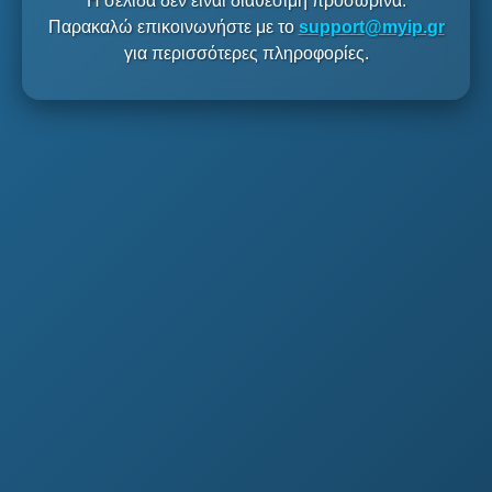
Η σελίδα δεν είναι διαθέσιμη προσωρινά.
Παρακαλώ επικοινωνήστε με το
support@myip.gr
για περισσότερες πληροφορίες.