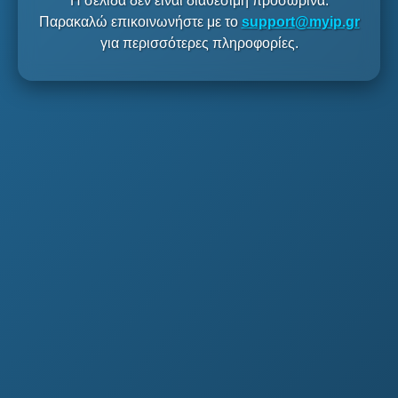
Η σελίδα δεν είναι διαθέσιμη προσωρινά.
Παρακαλώ επικοινωνήστε με το
support@myip.gr
για περισσότερες πληροφορίες.