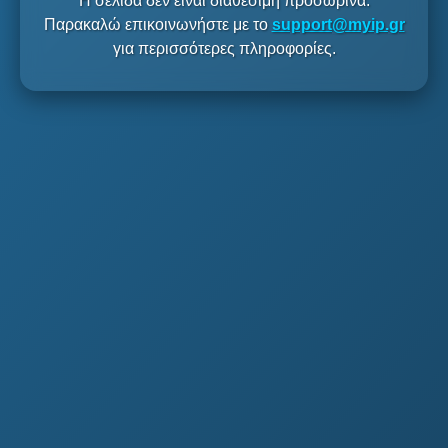
Η σελίδα δεν είναι διαθέσιμη προσωρινά.
Παρακαλώ επικοινωνήστε με το
support@myip.gr
για περισσότερες πληροφορίες.