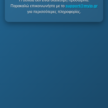
Η σελίδα δεν είναι διαθέσιμη προσωρινά.
Παρακαλώ επικοινωνήστε με το
support@myip.gr
για περισσότερες πληροφορίες.