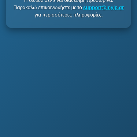
Η σελίδα δεν είναι διαθέσιμη προσωρινά.
Παρακαλώ επικοινωνήστε με το
support@myip.gr
για περισσότερες πληροφορίες.