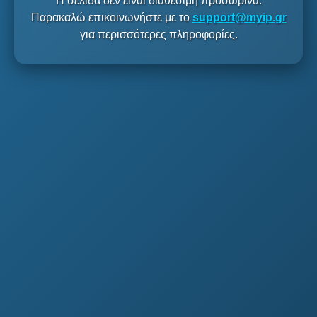
Η σελίδα δεν είναι διαθέσιμη προσωρινά.
Παρακαλώ επικοινωνήστε με το
support@myip.gr
για περισσότερες πληροφορίες.