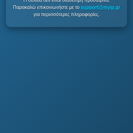
Η σελίδα δεν είναι διαθέσιμη προσωρινά.
Παρακαλώ επικοινωνήστε με το
support@myip.gr
για περισσότερες πληροφορίες.